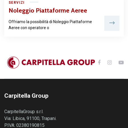
SERVIZI
Noleggio Piattaforme Aeree
Offriamo la possibilità di Noleggio Piattaforme
Aeree con operatore o
Carpitella Group
CarpitellaGroup s.r.l.
Via: Libica, 91100, Trapani.
P.IVA: 02380190815