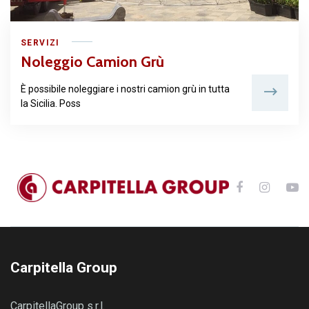
SERVIZI
Noleggio Camion Grù
È possibile noleggiare i nostri camion grù in tutta
la Sicilia. Poss
Carpitella Group
CarpitellaGroup s.r.l.