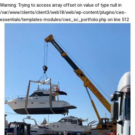
Warning
: Trying to access array offset on value of type null in
/var/www/clients/client3/web18/web/wp-content/plugins/cws-
essentials/templates-modules/cws_sc_portfolio.php
on line
512